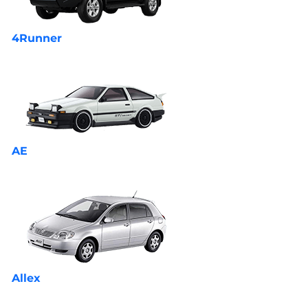
4Runner
AE
Allex