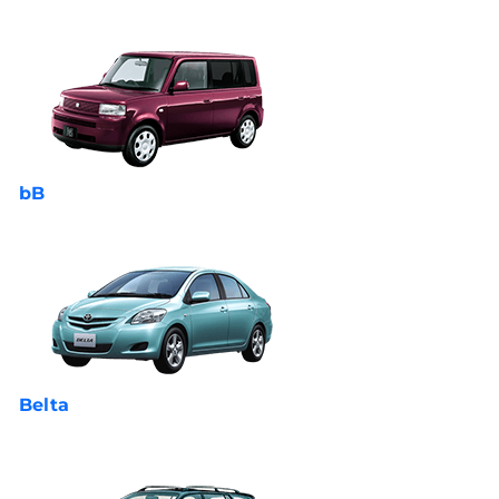
bB
Belta