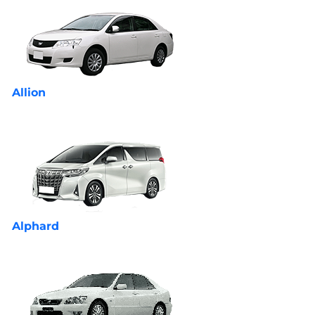
Allion
Alphard