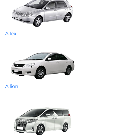
Allex
Allion