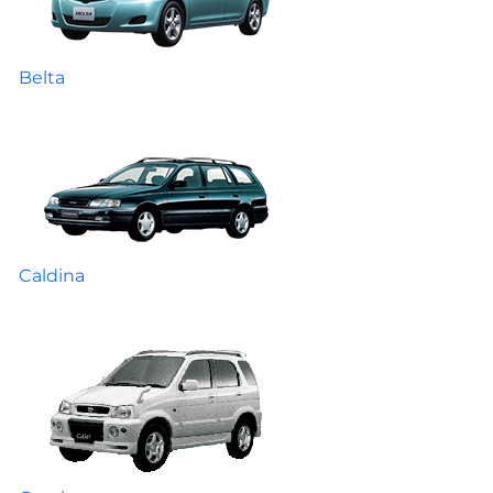
Belta
Caldina