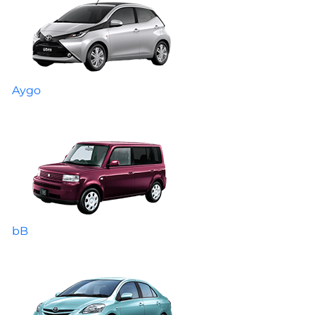
Aygo
bB