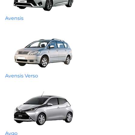
Avensis
Avensis Verso
Aygo