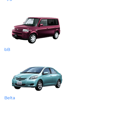
bB
Belta