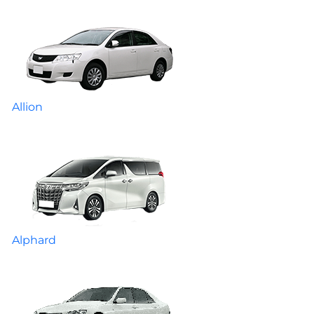
Allion
Alphard