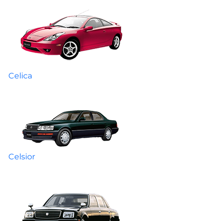
Celica
Celsior