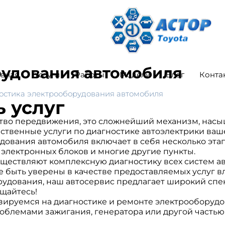
рудования автомобиля
авная
Услуги
Работы
Модели
Блог
Конта
остика электрооборудования автомобиля
 услуг
ство передвижения, это сложнейший механизм, нас
ственные услуги по диагностике автоэлектрики ваше
ования автомобиля включает в себя несколько этап
 электронных блоков и многие другие пункты.
ществляют комплексную диагностику всех систем а
 быть уверены в качестве предоставляемых услуг вл
дования, наш автосервис предлагает широкий спект
щайтесь!
ируемся на диагностике и ремонте электрооборудо
 проблемами зажигания, генератора или другой част