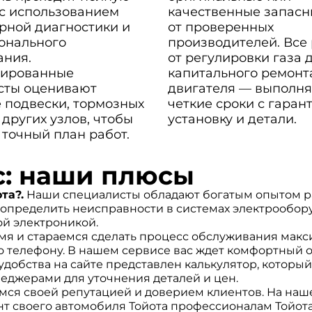
 с использованием
качественные запасн
рной диагностики и
от проверенных
онального
производителей. Все
ания.
от регулировки газа 
ированные
капитального ремонт
сты оценивают
двигателя — выполня
 подвески, тормозных
четкие сроки с гаран
 других узлов, чтобы
установку и детали.
 точный план работ.
с: наши плюсы
та?.
Наши специалисты обладают богатым опытом р
 определить неисправности в системах электрообору
ой электроникой.
я и стараемся сделать процесс обслуживания макс
о телефону. В нашем сервисе вас ждет комфортный
удобства на сайте представлен калькулятор, котор
неджерами для уточнения деталей и цен.
ся своей репутацией и доверием клиентов. На наше
т своего автомобиля Тойота профессионалам Тойота